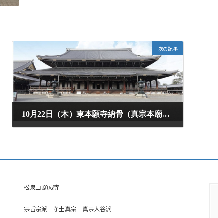
次の記事
10月22日（木）東本願寺納骨（真宗本廟収骨）ツアー参加募集
2026年5月27日
松泉山 願成寺
宗旨宗派 浄土真宗 真宗大谷派