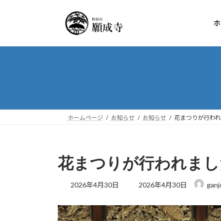
コ
ナ
ン
ビ
ホ
テ
ゲ
ン
ー
ツ
シ
へ
ョ
ス
ン
キ
に
ッ
移
プ
動
ホームページ
お知らせ
お知らせ
花まつりが行わ
花まつりが行われまし
最
2026年4月30日
2026年4月30日
ganjo
終
更
新