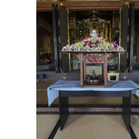
日
時
: